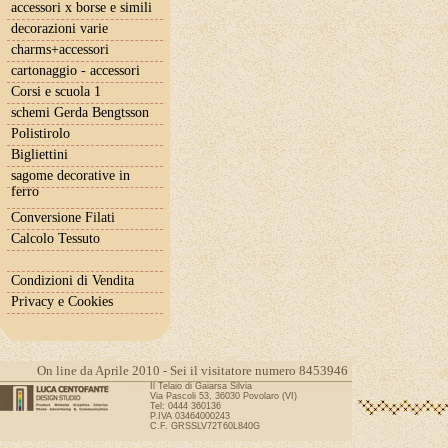
accessori x borse e simili
decorazioni varie
charms+accessori
cartonaggio - accessori
Corsi e scuola 1
schemi Gerda Bengtsson
Polistirolo
Bigliettini
sagome decorative in
ferro
Conversione Filati
Calcolo Tessuto
Condizioni di Vendita
Privacy e Cookies
On line da Aprile 2010 - Sei il visitatore numero 8453946
Il Telaio di Gaiarsa Silvia
Via Pascoli 53, 36030 Povolaro (VI)
Tel: 0444 360136
P.IVA 03464000243
C.F. GRSSLV72T60L840G