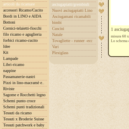
articoli da ricamare
asciugapiatti/grembiuli
accessori Ricamo/Cucito
Nuovi asciugapiatti Lino
Bordi in LINO e AIDA
Asciugamani ricamabili
Bottoni
bimbi
Cornici-telaietti-fiocchi
Cuscini
1 asciuga
filo ricamo e aguglieria
Natale
misura 60 x
forbici ricamo-cucito
Tovagliette - runner -ecc
Lo schema d
Idee
Vari
Kit
Plexiglass
Lampade
Libri-ricamo
nappine
Passamanerie-nastri
Pizzi in lino-macramè e..
Riviste
Sagome e Rocchetti legno
Schemi punto croce
Schemi punti tradizionali
Tessuti da ricamo
Tessuti x Broderie Suisse
Tessuti patchwork e baby