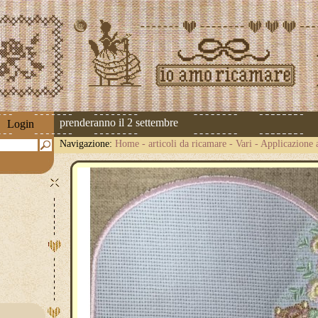
pedizioni riprenderanno il 2 settembre
Login
Navigazione:
Home
-
articoli da ricamare
-
Vari
-
Applicazione 