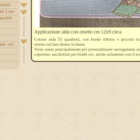
embiuli
tti Lino
amabili
Applicazione aida con orsetto cm 12x9 circa
Cotone aida 55 quadretti, con bordo rifinito e piccolo r
nner -ecc
orsetto sul lato destro in basso
Viene usato principalmente per personalizzare asciugamani a
copertine, sacchettini per bimbi ecc. anche solamente con il n