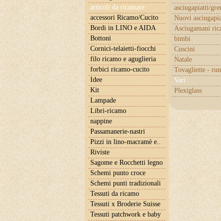
articoli da ricamare
asciugapiatti/gr
accessori Ricamo/Cucito
Nuovi asciugapia
Bordi in LINO e AIDA
Asciugamani ric
Bottoni
bimbi
Cornici-telaietti-fiocchi
Cuscini
filo ricamo e aguglieria
Natale
forbici ricamo-cucito
Tovagliette - ru
Idee
Vari
Kit
Plexiglass
Lampade
Libri-ricamo
nappine
Passamanerie-nastri
Pizzi in lino-macramè e..
Riviste
Sagome e Rocchetti legno
Schemi punto croce
Schemi punti tradizionali
Tessuti da ricamo
Tessuti x Broderie Suisse
Tessuti patchwork e baby