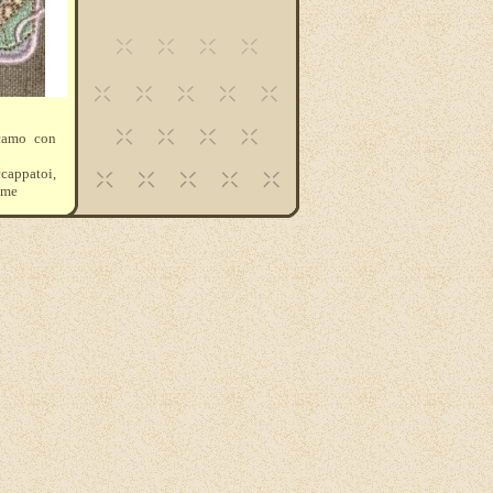
icamo con
ccappatoi,
ome