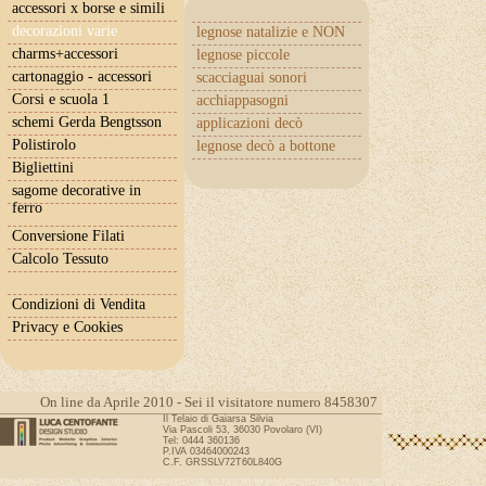
accessori x borse e simili
decorazioni varie
legnose natalizie e NON
charms+accessori
legnose piccole
cartonaggio - accessori
scacciaguai sonori
Corsi e scuola 1
acchiappasogni
schemi Gerda Bengtsson
applicazioni decò
Polistirolo
legnose decò a bottone
Bigliettini
sagome decorative in
ferro
Conversione Filati
Calcolo Tessuto
Condizioni di Vendita
Privacy e Cookies
On line da Aprile 2010 - Sei il visitatore numero 8458307
Il Telaio di Gaiarsa Silvia
Via Pascoli 53, 36030 Povolaro (VI)
Tel: 0444 360136
P.IVA 03464000243
C.F. GRSSLV72T60L840G