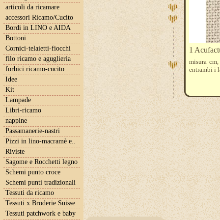
articoli da ricamare
accessori Ricamo/Cucito
Bordi in LINO e AIDA
Bottoni
Cornici-telaietti-fiocchi
1 Acufact
filo ricamo e aguglieria
misura cm,
forbici ricamo-cucito
entrambi i l
Idee
Kit
Lampade
Libri-ricamo
nappine
Passamanerie-nastri
Pizzi in lino-macramè e..
Riviste
Sagome e Rocchetti legno
Schemi punto croce
Schemi punti tradizionali
Tessuti da ricamo
Tessuti x Broderie Suisse
Tessuti patchwork e baby