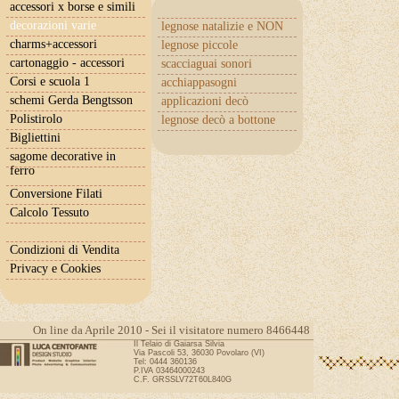
accessori x borse e simili
decorazioni varie
legnose natalizie e NON
charms+accessori
legnose piccole
cartonaggio - accessori
scacciaguai sonori
Corsi e scuola 1
acchiappasogni
schemi Gerda Bengtsson
applicazioni decò
Polistirolo
legnose decò a bottone
Bigliettini
sagome decorative in
ferro
Conversione Filati
Calcolo Tessuto
Condizioni di Vendita
Privacy e Cookies
On line da Aprile 2010 - Sei il visitatore numero 8466448
Il Telaio di Gaiarsa Silvia
Via Pascoli 53, 36030 Povolaro (VI)
Tel: 0444 360136
P.IVA 03464000243
C.F. GRSSLV72T60L840G