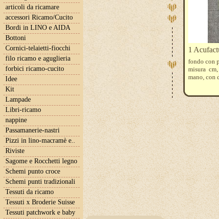
articoli da ricamare
accessori Ricamo/Cucito
Bordi in LINO e AIDA
Bottoni
Cornici-telaietti-fiocchi
1 Acufact
filo ricamo e aguglieria
fondo con p
forbici ricamo-cucito
misura cm,
mano, con du
Idee
Kit
Lampade
Libri-ricamo
nappine
Passamanerie-nastri
Pizzi in lino-macramè e..
Riviste
Sagome e Rocchetti legno
Schemi punto croce
Schemi punti tradizionali
Tessuti da ricamo
Tessuti x Broderie Suisse
Tessuti patchwork e baby