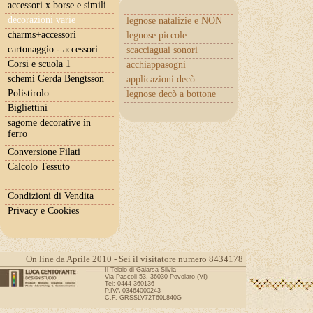
accessori x borse e simili
decorazioni varie
legnose natalizie e NON
charms+accessori
legnose piccole
cartonaggio - accessori
scacciaguai sonori
Corsi e scuola 1
acchiappasogni
schemi Gerda Bengtsson
applicazioni decò
Polistirolo
legnose decò a bottone
Bigliettini
sagome decorative in
ferro
Conversione Filati
Calcolo Tessuto
Condizioni di Vendita
Privacy e Cookies
On line da Aprile 2010 - Sei il visitatore numero 8434178
Il Telaio di Gaiarsa Silvia
Via Pascoli 53, 36030 Povolaro (VI)
Tel: 0444 360136
P.IVA 03464000243
C.F. GRSSLV72T60L840G