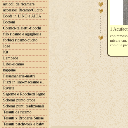
articoli da ricamare
accessori Ricamo/Cucito
Bordi in LINO e AIDA
Bottoni
Cornici-telaietti-fiocchi
1 Acufact
filo ricamo e aguglieria
con ramoscel
forbici ricamo-cucito
misura cm,
con due picc
Idee
Kit
Lampade
Libri-ricamo
nappine
Passamanerie-nastri
Pizzi in lino-macramè e..
Riviste
Sagome e Rocchetti legno
Schemi punto croce
Schemi punti tradizionali
Tessuti da ricamo
Tessuti x Broderie Suisse
Tessuti patchwork e baby