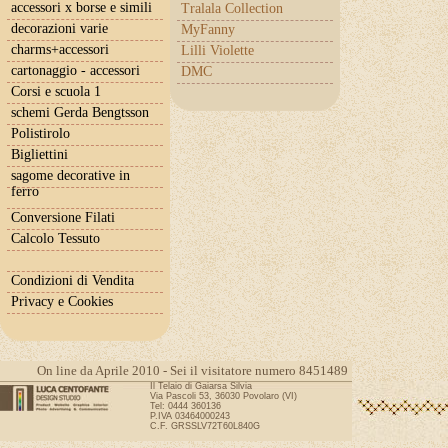
accessori x borse e simili
Tralala Collection
decorazioni varie
MyFanny
charms+accessori
Lilli Violette
cartonaggio - accessori
DMC
Corsi e scuola 1
schemi Gerda Bengtsson
Polistirolo
Bigliettini
sagome decorative in
ferro
Conversione Filati
Calcolo Tessuto
Condizioni di Vendita
Privacy e Cookies
On line da Aprile 2010 - Sei il visitatore numero 8451489
Il Telaio di Gaiarsa Silvia
Via Pascoli 53, 36030 Povolaro (VI)
Tel: 0444 360136
P.IVA 03464000243
C.F. GRSSLV72T60L840G