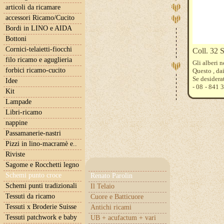
articoli da ricamare
accessori Ricamo/Cucito
Bordi in LINO e AIDA
Bottoni
Cornici-telaietti-fiocchi
Coll. 32 S
filo ricamo e aguglieria
Gli alberi 
forbici ricamo-cucito
Questo , da
Se desidera
Idee
- 08 - 841 
Kit
- 632 - 377
Lampade
Libri-ricamo
nappine
Passamanerie-nastri
Pizzi in lino-macramè e..
Riviste
Sagome e Rocchetti legno
Schemi punto croce
Renato Parolin
Schemi punti tradizionali
Il Telaio
Tessuti da ricamo
Cuore e Batticuore
Tessuti x Broderie Suisse
Antichi ricami
Tessuti patchwork e baby
UB + acufactum + vari