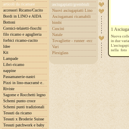
articoli da ricamare
asciugapiatti/grembiuli
accessori Ricamo/Cucito
Nuovi asciugapiatti Lino
Bordi in LINO e AIDA
Asciugamani ricamabili
Bottoni
bimbi
Cornici-telaietti-fiocchi
Cuscini
1 Asciuga
filo ricamo e aguglieria
Natale
Nuova coll
forbici ricamo-cucito
Tovagliette - runner -ecc
in due varia
L'asciugapi
Idee
Vari
nella foto
Kit
Plexiglass
Fratelli Gra
Lampade
Libri-ricamo
nappine
Passamanerie-nastri
Pizzi in lino-macramè e..
Riviste
Sagome e Rocchetti legno
Schemi punto croce
Schemi punti tradizionali
Tessuti da ricamo
Tessuti x Broderie Suisse
Tessuti patchwork e baby