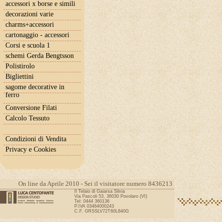
accessori x borse e simili
decorazioni varie
charms+accessori
cartonaggio - accessori
Corsi e scuola 1
schemi Gerda Bengtsson
Polistirolo
Bigliettini
sagome decorative in
ferro
Conversione Filati
Calcolo Tessuto
Condizioni di Vendita
Privacy e Cookies
On line da Aprile 2010 - Sei il visitatore numero 8436213
Il Telaio di Gaiarsa Silvia
Via Pascoli 53, 36030 Povolaro (VI)
Tel: 0444 360136
P.IVA 03464000243
C.F. GRSSLV72T60L840G