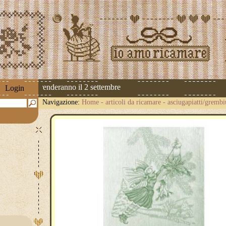
edizioni riprenderanno il 2 settembre
Login
Navigazione:
Home
-
articoli da ricamare
-
asciugapiatti/grembi