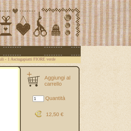
uli
-
1 Asciugapiatti FIORE verde
Aggiungi al
carrello
Quantità
12,50 €