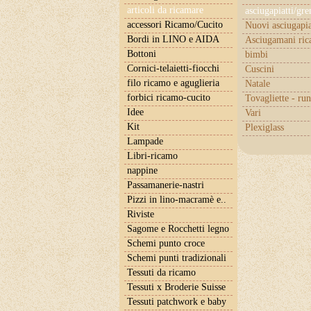
articoli da ricamare
asciugapiatti/gr
accessori Ricamo/Cucito
Nuovi asciugapia
Bordi in LINO e AIDA
Asciugamani ric
Bottoni
bimbi
Cornici-telaietti-fiocchi
Cuscini
filo ricamo e aguglieria
Natale
forbici ricamo-cucito
Tovagliette - ru
Idee
Vari
Kit
Plexiglass
Lampade
Libri-ricamo
nappine
Passamanerie-nastri
Pizzi in lino-macramè e..
Riviste
Sagome e Rocchetti legno
Schemi punto croce
Schemi punti tradizionali
Tessuti da ricamo
Tessuti x Broderie Suisse
Tessuti patchwork e baby