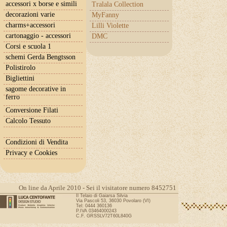
accessori x borse e simili
Tralala Collection
decorazioni varie
MyFanny
charms+accessori
Lilli Violette
cartonaggio - accessori
DMC
Corsi e scuola 1
schemi Gerda Bengtsson
Polistirolo
Bigliettini
sagome decorative in
ferro
Conversione Filati
Calcolo Tessuto
Condizioni di Vendita
Privacy e Cookies
On line da Aprile 2010 - Sei il visitatore numero 8452751
Il Telaio di Gaiarsa Silvia
Via Pascoli 53, 36030 Povolaro (VI)
Tel: 0444 360136
P.IVA 03464000243
C.F. GRSSLV72T60L840G