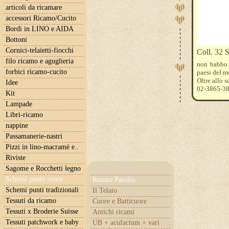
articoli da ricamare
accessori Ricamo/Cucito
Bordi in LINO e AIDA
Bottoni
Cornici-telaietti-fiocchi
Coll. 32 
filo ricamo e aguglieria
non babbo 
forbici ricamo-cucito
paesi del m
Oltre allo 
Idee
02-3865-3
Kit
Lampade
Libri-ricamo
nappine
Passamanerie-nastri
Pizzi in lino-macramè e..
Riviste
Sagome e Rocchetti legno
Schemi punto croce
Renato Parolin
Schemi punti tradizionali
Il Telaio
Tessuti da ricamo
Cuore e Batticuore
Tessuti x Broderie Suisse
Antichi ricami
Tessuti patchwork e baby
UB + acufactum + vari