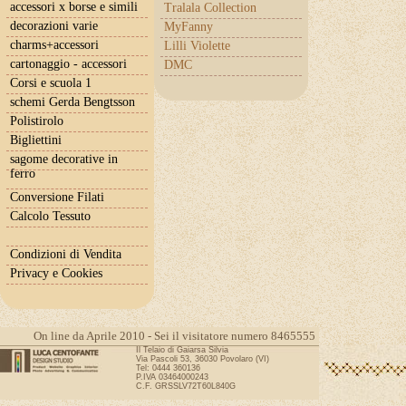
accessori x borse e simili
Tralala Collection
decorazioni varie
MyFanny
charms+accessori
Lilli Violette
cartonaggio - accessori
DMC
Corsi e scuola 1
schemi Gerda Bengtsson
Polistirolo
Bigliettini
sagome decorative in
ferro
Conversione Filati
Calcolo Tessuto
Condizioni di Vendita
Privacy e Cookies
On line da Aprile 2010 - Sei il visitatore numero 8465555
Il Telaio di Gaiarsa Silvia
Via Pascoli 53, 36030 Povolaro (VI)
Tel: 0444 360136
P.IVA 03464000243
C.F. GRSSLV72T60L840G