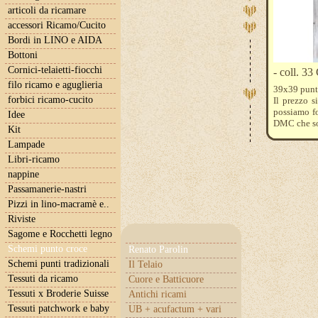
articoli da ricamare
accessori Ricamo/Cucito
Bordi in LINO e AIDA
Bottoni
Cornici-telaietti-fiocchi
- coll. 33
filo ricamo e aguglieria
39x39 punti
forbici ricamo-cucito
Il prezzo s
possiamo fo
Idee
DMC che so
Kit
Lampade
Libri-ricamo
nappine
Passamanerie-nastri
Pizzi in lino-macramè e..
Riviste
Sagome e Rocchetti legno
Schemi punto croce
Renato Parolin
Schemi punti tradizionali
Il Telaio
Tessuti da ricamo
Cuore e Batticuore
Tessuti x Broderie Suisse
Antichi ricami
Tessuti patchwork e baby
UB + acufactum + vari