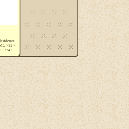
desiderate
 DMC 783 -
8 - 3345