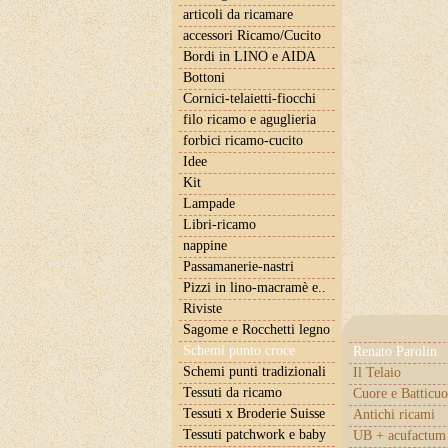
articoli da ricamare
accessori Ricamo/Cucito
Bordi in LINO e AIDA
Bottoni
Cornici-telaietti-fiocchi
filo ricamo e aguglieria
forbici ricamo-cucito
Idee
Kit
Lampade
Libri-ricamo
nappine
Passamanerie-nastri
Pizzi in lino-macramè e..
Riviste
Sagome e Rocchetti legno
Schemi punto croce
Renato Parolin
Schemi punti tradizionali
Il Telaio
Tessuti da ricamo
Cuore e Batticuo
Tessuti x Broderie Suisse
Antichi ricami
Tessuti patchwork e baby
UB + acufactum 