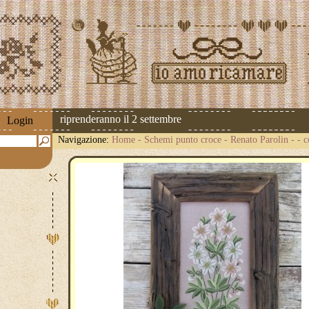
 spedizioni riprenderanno il 2 settembre
Login
Navigazione:
Home
-
Schemi punto croce
-
Renato Parolin
-
- c