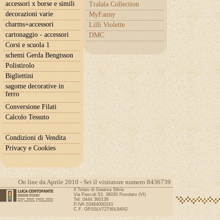
accessori x borse e simili
Tralala Collection
decorazioni varie
MyFanny
charms+accessori
Lilli Violette
cartonaggio - accessori
DMC
Corsi e scuola 1
schemi Gerda Bengtsson
Polistirolo
Bigliettini
sagome decorative in
ferro
Conversione Filati
Calcolo Tessuto
Condizioni di Vendita
Privacy e Cookies
On line da Aprile 2010 - Sei il visitatore numero 8436739
Il Telaio di Gaiarsa Silvia
Via Pascoli 53, 36030 Povolaro (VI)
Tel: 0444 360136
P.IVA 03464000243
C.F. GRSSLV72T60L840G