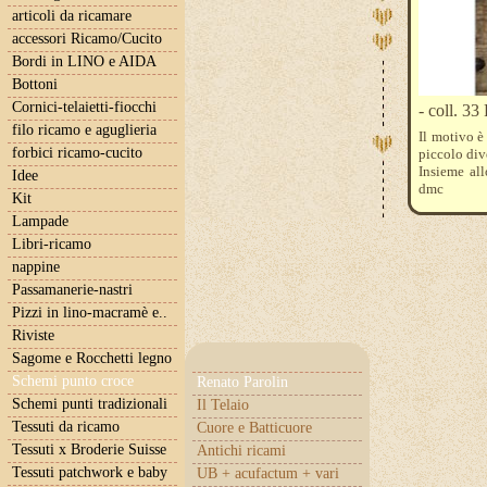
articoli da ricamare
accessori Ricamo/Cucito
Bordi in LINO e AIDA
Bottoni
Cornici-telaietti-fiocchi
- coll. 33
filo ricamo e aguglieria
Il motivo è
forbici ricamo-cucito
piccolo div
Insieme all
Idee
dmc
Kit
3790 - 833 
Lampade
Libri-ricamo
nappine
Passamanerie-nastri
Pizzi in lino-macramè e..
Riviste
Sagome e Rocchetti legno
Schemi punto croce
Renato Parolin
Schemi punti tradizionali
Il Telaio
Tessuti da ricamo
Cuore e Batticuore
Tessuti x Broderie Suisse
Antichi ricami
Tessuti patchwork e baby
UB + acufactum + vari