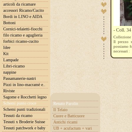
articoli da ricamare
accessori Ricamo/Cucito
Bordi in LINO e AIDA
Bottoni
Cornici-telaietti-fiocchi
- Coll. 34
filo ricamo e aguglieria
Collezione
forbici ricamo-cucito
Il prezzo 
possiamo fo
Idee
necessari :
Kit
3012 - 3013
Lampade
3862
Libri-ricamo
nappine
Passamanerie-nastri
Pizzi in lino-macramè e..
Riviste
Sagome e Rocchetti legno
Schemi punto croce
Renato Parolin
Schemi punti tradizionali
Il Telaio
Tessuti da ricamo
Cuore e Batticuore
Tessuti x Broderie Suisse
Antichi ricami
Tessuti patchwork e baby
UB + acufactum + vari