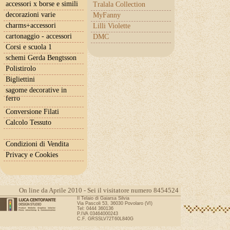
accessori x borse e simili
Tralala Collection
decorazioni varie
MyFanny
charms+accessori
Lilli Violette
cartonaggio - accessori
DMC
Corsi e scuola 1
schemi Gerda Bengtsson
Polistirolo
Bigliettini
sagome decorative in
ferro
Conversione Filati
Calcolo Tessuto
Condizioni di Vendita
Privacy e Cookies
On line da Aprile 2010 - Sei il visitatore numero 8454524
Il Telaio di Gaiarsa Silvia
Via Pascoli 53, 36030 Povolaro (VI)
Tel: 0444 360136
P.IVA 03464000243
C.F. GRSSLV72T60L840G