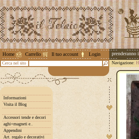
Attenzione ! Le spedizioni riprenderanno il 
Home
Carrello
Il tuo account
Login
Navigazione:
H
Cerca nel sito
Informazioni
Visita il Blog
Accessori tende e decori
aghi+magneti e..
Appendini
Art. regalo e decorativi