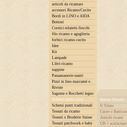
articoli da ricamare
accessori Ricamo/Cucito
Bordi in LINO e AIDA
Bottoni
Cornici-telaietti-fiocchi
filo ricamo e aguglieria
forbici ricamo-cucito
Idee
Kit
Lampade
Libri-ricamo
nappine
Passamanerie-nastri
Pizzi in lino-macramè e..
Riviste
Sagome e Rocchetti legno
Schemi punto croce
Renato Parolin
Schemi punti tradizionali
Il Telaio
Tessuti da ricamo
Cuore e Batticuo
Tessuti x Broderie Suisse
Antichi ricami
Tessuti patchwork e baby
UB + acufactum 