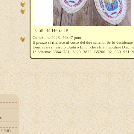
- Coll. 34 Herra JP
Collezione 2023 , 76x47 punti
Il prezzo si riferisce al costo dei due schemi. Se lo desiderat
fornirvi sia il tessuto , Aida o Lino , che i filati moulinè Dmc ne
1° Schema: 3864- 781 -3820 -3822 -B5200 -02 -930 -931 -
-814 -816 -321
2° schema 3864 - 781 -3822 -B5200 -02 -3781 -814 -816 
-3363 -522
re
+ vari