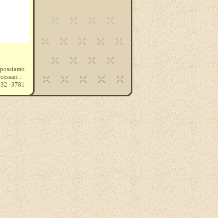
e possiamo
cessari :
932 -3781
-321 -520