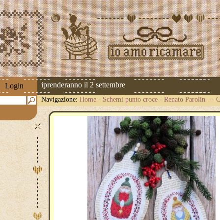
spedizioni riprenderanno il 2 settembre
Login
Navigazione:
Home
-
Schemi punto croce
-
Renato Parolin
-
- 