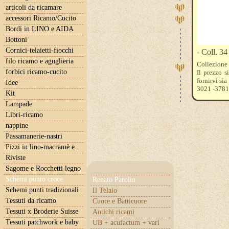
articoli da ricamare
accessori Ricamo/Cucito
Bordi in LINO e AIDA
Bottoni
Cornici-telaietti-fiocchi
- Coll. 3
filo ricamo e aguglieria
Collezione
forbici ricamo-cucito
Il prezzo s
fornirvi sia
Idee
3021 -3781
Kit
Lampade
Libri-ricamo
nappine
Passamanerie-nastri
Pizzi in lino-macramè e..
Riviste
Sagome e Rocchetti legno
Schemi punto croce
Renato Parolin
Schemi punti tradizionali
Il Telaio
Tessuti da ricamo
Cuore e Batticuore
Tessuti x Broderie Suisse
Antichi ricami
Tessuti patchwork e baby
UB + acufactum + vari