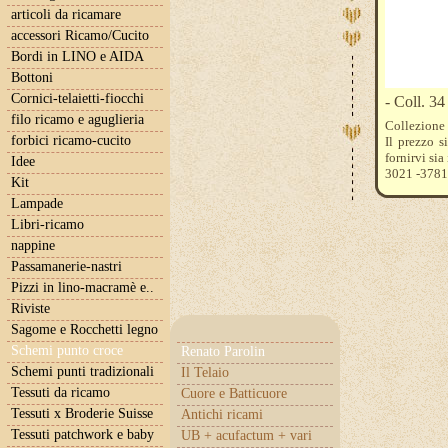
articoli da ricamare
accessori Ricamo/Cucito
Bordi in LINO e AIDA
Bottoni
Cornici-telaietti-fiocchi
- Coll. 3
filo ricamo e aguglieria
Collezione
forbici ricamo-cucito
Il prezzo s
fornirvi sia
Idee
3021 -3781
Kit
Lampade
Libri-ricamo
nappine
Passamanerie-nastri
Pizzi in lino-macramè e..
Riviste
Sagome e Rocchetti legno
Schemi punto croce
Renato Parolin
Schemi punti tradizionali
Il Telaio
Tessuti da ricamo
Cuore e Batticuore
Tessuti x Broderie Suisse
Antichi ricami
Tessuti patchwork e baby
UB + acufactum + vari