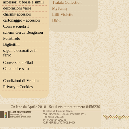
accessori x borse e simili
Tralala Collection
decorazioni varie
MyFanny
charms+accessori
Lilli Violette
cartonaggio - accessori
DMC
Corsi e scuola 1
schemi Gerda Bengtsson
Polistirolo
Bigliettini
sagome decorative in
ferro
Conversione Filati
Calcolo Tessuto
Condizioni di Vendita
Privacy e Cookies
On line da Aprile 2010 - Sei il visitatore numero 8456230
Il Telaio di Gaiarsa Silvia
Via Pascoli 53, 36030 Povolaro (VI)
Tel: 0444 360136
P.IVA 03464000243
C.F. GRSSLV72T60L840G