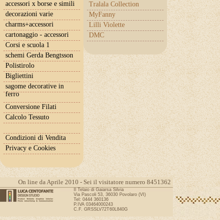
accessori x borse e simili
Tralala Collection
decorazioni varie
MyFanny
charms+accessori
Lilli Violette
cartonaggio - accessori
DMC
Corsi e scuola 1
schemi Gerda Bengtsson
Polistirolo
Bigliettini
sagome decorative in
ferro
Conversione Filati
Calcolo Tessuto
Condizioni di Vendita
Privacy e Cookies
On line da Aprile 2010 - Sei il visitatore numero 8451362
Il Telaio di Gaiarsa Silvia
Via Pascoli 53, 36030 Povolaro (VI)
Tel: 0444 360136
P.IVA 03464000243
C.F. GRSSLV72T60L840G