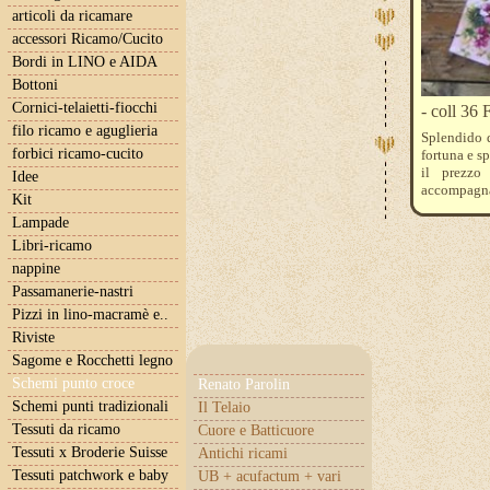
articoli da ricamare
accessori Ricamo/Cucito
Bordi in LINO e AIDA
Bottoni
Cornici-telaietti-fiocchi
- coll 36 
filo ricamo e aguglieria
Splendido q
forbici ricamo-cucito
fortuna e sp
il prezzo
Idee
accompagna
Kit
152 - 777 -
Lampade
Libri-ricamo
nappine
Passamanerie-nastri
Pizzi in lino-macramè e..
Riviste
Sagome e Rocchetti legno
Schemi punto croce
Renato Parolin
Schemi punti tradizionali
Il Telaio
Tessuti da ricamo
Cuore e Batticuore
Tessuti x Broderie Suisse
Antichi ricami
Tessuti patchwork e baby
UB + acufactum + vari