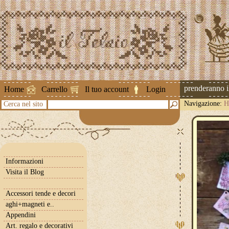
Attenzione ! Le spedizioni riprenderanno il 2
Home
Carrello
Il tuo account
Login
Navigazione:
H
Cerca nel sito
Informazioni
Visita il Blog
Accessori tende e decori
aghi+magneti e..
Appendini
Art. regalo e decorativi