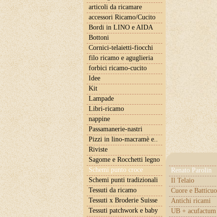
articoli da ricamare
accessori Ricamo/Cucito
Bordi in LINO e AIDA
Bottoni
Cornici-telaietti-fiocchi
filo ricamo e aguglieria
forbici ricamo-cucito
Idee
Kit
Lampade
Libri-ricamo
nappine
Passamanerie-nastri
Pizzi in lino-macramè e..
Riviste
Sagome e Rocchetti legno
Schemi punto croce
Renato Parolin
Schemi punti tradizionali
Il Telaio
Tessuti da ricamo
Cuore e Batticuo
Tessuti x Broderie Suisse
Antichi ricami
Tessuti patchwork e baby
UB + acufactum 