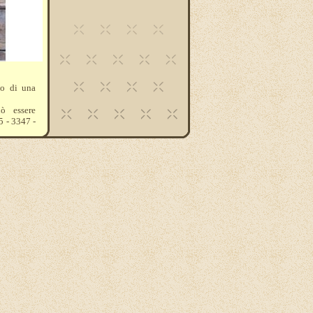
no di una
ò essere
5 - 3347 -
 950