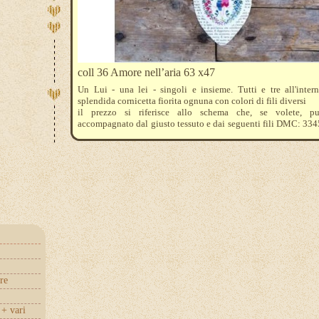
coll 36 Amore nell’aria 63 x47
Un Lui - una lei - singoli e insieme. Tutti e tre all'inter
splendida cornicetta fiorita ognuna con colori di fili diversi
il prezzo si riferisce allo schema che, se volete, pu
accompagnato dal giusto tessuto e dai seguenti fili DMC: 334
3348 - 3753 - 930 - 931 - 932 - 3688 - 777 - 326 - 3350 - 833 -
re
+ vari