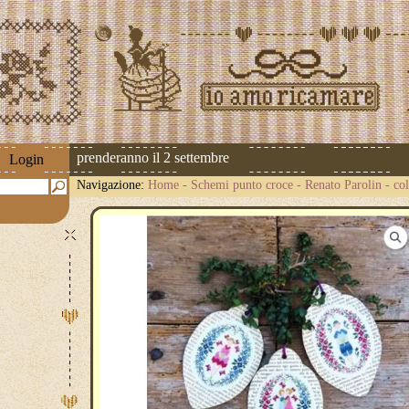
pedizioni riprenderanno il 2 settembre
Login
Navigazione:
Home
-
Schemi punto croce
-
Renato Parolin
-
co