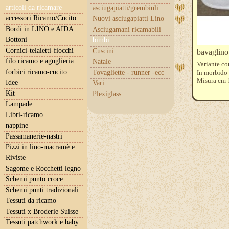
articoli da ricamare
asciugapiatti/grembiuli
accessori Ricamo/Cucito
Nuovi asciugapiatti Lino
Bordi in LINO e AIDA
Asciugamani ricamabili
Bottoni
bimbi
Cornici-telaietti-fiocchi
Cuscini
bavaglino 
filo ricamo e aguglieria
Natale
Variante co
forbici ricamo-cucito
Tovagliette - runner -ecc
In morbido 
Misura cm
Idee
Vari
Kit
Plexiglass
Lampade
Libri-ricamo
nappine
Passamanerie-nastri
Pizzi in lino-macramè e..
Riviste
Sagome e Rocchetti legno
Schemi punto croce
Schemi punti tradizionali
Tessuti da ricamo
Tessuti x Broderie Suisse
Tessuti patchwork e baby