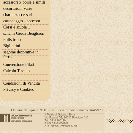
accessori x borse e simili
decorazioni varie
charms+accessori
cartonaggio - accessori
Corsi e scuola 1
schemi Gerda Bengtsson
Polistirolo
Bigliettini
sagome decorative in
ferro
Conversione Filati
Calcolo Tessuto
Condizioni di Vendita
Privacy e Cookies
On line da Aprile 2010 - Sei il visitatore numero 8445971
Il Telaio di Gaiarsa Silvia
Via Pascoli 53, 36030 Povolaro (VI)
Tel: 0444 360136
P.IVA 03464000243
C.F. GRSSLV72T60L840G