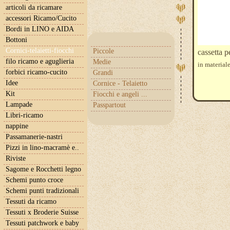
articoli da ricamare
accessori Ricamo/Cucito
Bordi in LINO e AIDA
Bottoni
Cornici-telaietti-fiocchi
Piccole
cassetta p
filo ricamo e aguglieria
Medie
in material
forbici ricamo-cucito
Grandi
Idee
Cornice - Telaietto
Kit
Fiocchi e angeli ...
Lampade
Passpartout
Libri-ricamo
nappine
Passamanerie-nastri
Pizzi in lino-macramè e..
Riviste
Sagome e Rocchetti legno
Schemi punto croce
Schemi punti tradizionali
Tessuti da ricamo
Tessuti x Broderie Suisse
Tessuti patchwork e baby