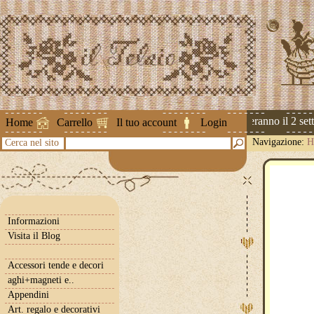
Attenzione ! Le spedizioni riprenderanno il 2 sette
Home
Carrello
Il tuo account
Login
Navigazione:
H
Cerca nel sito
Informazioni
Visita il Blog
Accessori tende e decori
aghi+magneti e..
Appendini
Art. regalo e decorativi