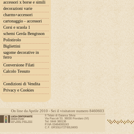
accessori x borse e simili
decorazioni varie
charms+accessori
cartonaggio - accessori
Corsi e scuola 1
schemi Gerda Bengtsson
Polistirolo
Bigliettini
sagome decorative in
ferro
Conversione Filati
Calcolo Tessuto
Condizioni di Vendita
Privacy e Cookies
On line da Aprile 2010 - Sei il visitatore numero 8460603
Il Telaio di Gaiarsa Silvia
Via Pascoli 53, 36030 Povolaro (VI)
Tel: 0444 360136
P.IVA 03464000243
C.F. GRSSLV72T60L840G