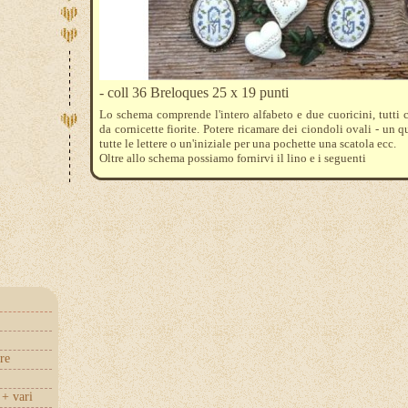
- coll 36 Breloques 25 x 19 punti
Lo schema comprende l'intero alfabeto e due cuoricini, tutti 
da cornicette fiorite. Potere ricamare dei ciondoli ovali - un 
tutte le lettere o un'iniziale per una pochette una scatola ecc.
Oltre allo schema possiamo fornirvi il lino e i seguenti
fili DMC: 3740 - 3042 - 918 - 922 - 469 - 471 - 472 - 3021
re
+ vari