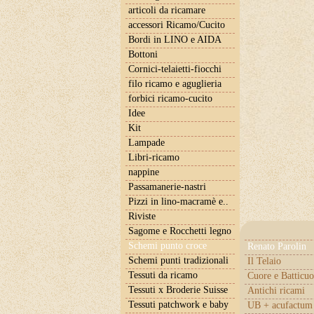
articoli da ricamare
accessori Ricamo/Cucito
Bordi in LINO e AIDA
Bottoni
Cornici-telaietti-fiocchi
filo ricamo e aguglieria
forbici ricamo-cucito
Idee
Kit
Lampade
Libri-ricamo
nappine
Passamanerie-nastri
Pizzi in lino-macramè e..
Riviste
Sagome e Rocchetti legno
Schemi punto croce
Renato Parolin
Schemi punti tradizionali
Il Telaio
Tessuti da ricamo
Cuore e Batticuo
Tessuti x Broderie Suisse
Antichi ricami
Tessuti patchwork e baby
UB + acufactum 