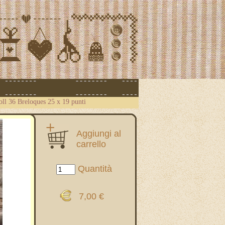
coll 36 Breloques 25 x 19 punti
Aggiungi al
carrello
Quantità
7,00 €