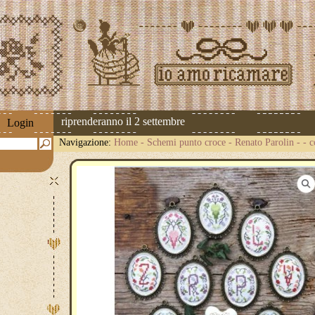
 spedizioni riprenderanno il 2 settembre
Login
Navigazione:
Home
-
Schemi punto croce
-
Renato Parolin
-
- 