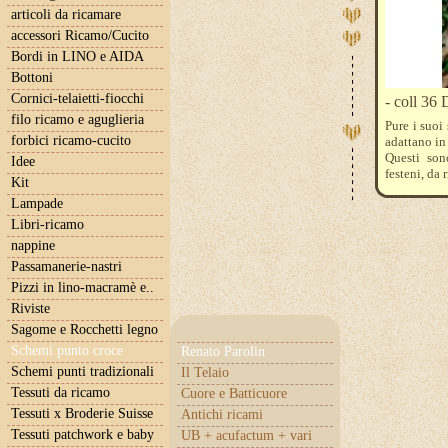
articoli da ricamare
accessori Ricamo/Cucito
Bordi in LINO e AIDA
Bottoni
Cornici-telaietti-fiocchi
- coll 36
filo ricamo e aguglieria
Pure i suoi
forbici ricamo-cucito
adattano in
Questi sono
Idee
festeni, da
Kit
Inseme all
Lampade
Blanc - 814
- 520 - 336
Libri-ricamo
nappine
Passamanerie-nastri
Pizzi in lino-macramè e..
Riviste
Sagome e Rocchetti legno
Schemi punto croce
Renato Parolin
Schemi punti tradizionali
Il Telaio
Tessuti da ricamo
Cuore e Batticuore
Tessuti x Broderie Suisse
Antichi ricami
Tessuti patchwork e baby
UB + acufactum + vari