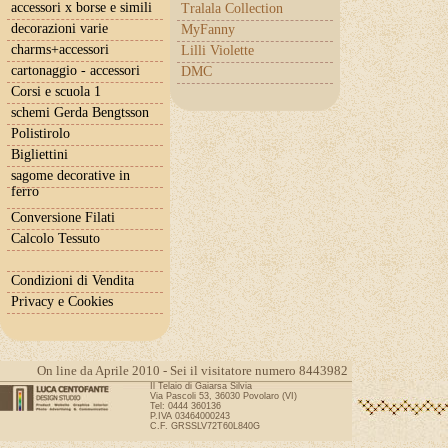
accessori x borse e simili
Tralala Collection
decorazioni varie
MyFanny
charms+accessori
Lilli Violette
cartonaggio - accessori
DMC
Corsi e scuola 1
schemi Gerda Bengtsson
Polistirolo
Bigliettini
sagome decorative in
ferro
Conversione Filati
Calcolo Tessuto
Condizioni di Vendita
Privacy e Cookies
On line da Aprile 2010 - Sei il visitatore numero 8443982
Il Telaio di Gaiarsa Silvia
Via Pascoli 53, 36030 Povolaro (VI)
Tel: 0444 360136
P.IVA 03464000243
C.F. GRSSLV72T60L840G