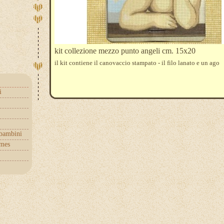
kit collezione mezzo punto angeli cm. 15x20
il kit contiene il canovaccio stampato - il filo lanato e un ago
i
 bambini
mes