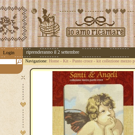
 spedizioni riprenderanno il 2 settembre
Login
Navigazione:
Home
-
Kit
-
Punto croce
-
kit collezione mezzo 