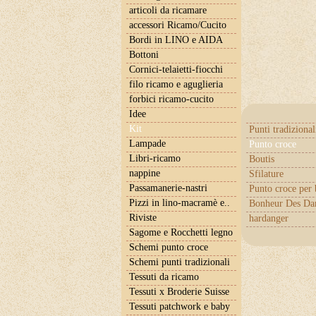
articoli da ricamare
accessori Ricamo/Cucito
Bordi in LINO e AIDA
Bottoni
Cornici-telaietti-fiocchi
filo ricamo e aguglieria
forbici ricamo-cucito
Idee
Kit
Punti tradizional
Lampade
Punto croce
Libri-ricamo
Boutis
nappine
Sfilature
Passamanerie-nastri
Punto croce per
Pizzi in lino-macramè e..
Bonheur Des Da
Riviste
hardanger
Sagome e Rocchetti legno
Schemi punto croce
Schemi punti tradizionali
Tessuti da ricamo
Tessuti x Broderie Suisse
Tessuti patchwork e baby