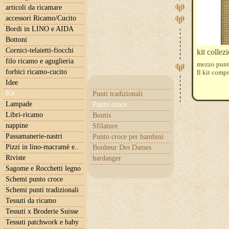
articoli da ricamare
accessori Ricamo/Cucito
Bordi in LINO e AIDA
Bottoni
Cornici-telaietti-fiocchi
kit collez
filo ricamo e aguglieria
mezzo punt
forbici ricamo-cucito
Il kit comp
Idee
Kit
Punti tradizionali
Lampade
Punto croce
Libri-ricamo
Boutis
nappine
Sfilature
Passamanerie-nastri
Punto croce per bambini
Pizzi in lino-macramè e..
Bonheur Des Dames
Riviste
hardanger
Sagome e Rocchetti legno
Schemi punto croce
Schemi punti tradizionali
Tessuti da ricamo
Tessuti x Broderie Suisse
Tessuti patchwork e baby