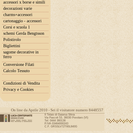
accessori x borse e simili
decorazioni varie
charms+accessori
cartonaggio - accessori
Corsi e scuola 1
schemi Gerda Bengtsson
Polistirolo
Bigliettini
sagome decorative in
ferro
Conversione Filati
Calcolo Tessuto
Condizioni di Vendita
Privacy e Cookies
On line da Aprile 2010 - Sei il visitatore numero 8448557
Il Telaio di Gaiarsa Silvia
Via Pascoli 53, 36030 Povolaro (VI)
Tel: 0444 360136
P.IVA 03464000243
C.F. GRSSLV72T60L840G