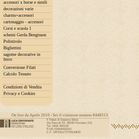
accessori x borse e simili
decorazioni varie
charms+accessori
cartonaggio - accessori
Corsi e scuola 1
schemi Gerda Bengtsson
Polistirolo
Bigliettini
sagome decorative in
ferro
Conversione Filati
Calcolo Tessuto
Condizioni di Vendita
Privacy e Cookies
On line da Aprile 2010 - Sei il visitatore numero 8448513
Il Telaio di Gaiarsa Silvia
Via Pascoli 53, 36030 Povolaro (VI)
Tel: 0444 360136
P.IVA 03464000243
C.F. GRSSLV72T60L840G