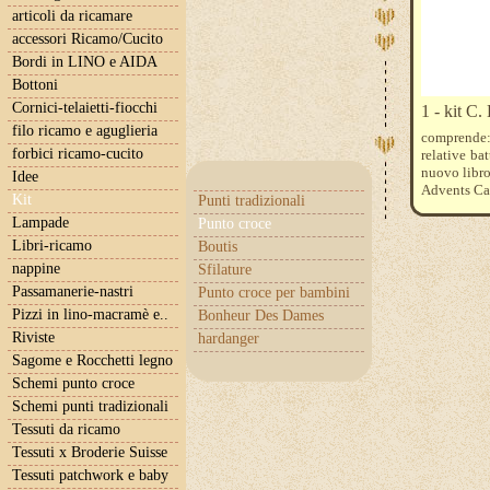
articoli da ricamare
accessori Ricamo/Cucito
Bordi in LINO e AIDA
Bottoni
Cornici-telaietti-fiocchi
1 - kit C.
filo ricamo e aguglieria
comprende: 
forbici ricamo-cucito
relative ba
nuovo libr
Idee
Advents Cal
Kit
Punti tradizionali
Vedi anche a
Lampade
Punto croce
Libri-ricamo
Boutis
nappine
Sfilature
Passamanerie-nastri
Punto croce per bambini
Pizzi in lino-macramè e..
Bonheur Des Dames
Riviste
hardanger
Sagome e Rocchetti legno
Schemi punto croce
Schemi punti tradizionali
Tessuti da ricamo
Tessuti x Broderie Suisse
Tessuti patchwork e baby