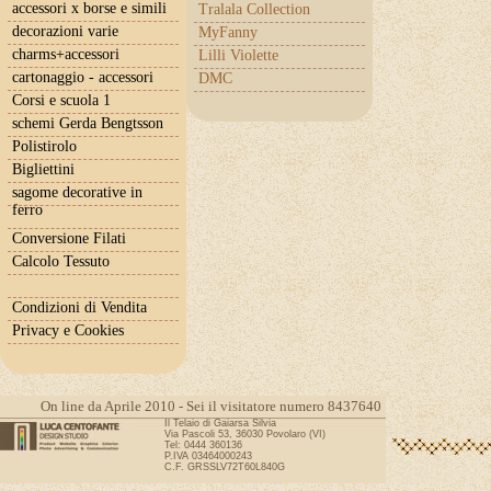
accessori x borse e simili
Tralala Collection
decorazioni varie
MyFanny
charms+accessori
Lilli Violette
cartonaggio - accessori
DMC
Corsi e scuola 1
schemi Gerda Bengtsson
Polistirolo
Bigliettini
sagome decorative in
ferro
Conversione Filati
Calcolo Tessuto
Condizioni di Vendita
Privacy e Cookies
On line da Aprile 2010 - Sei il visitatore numero 8437640
Il Telaio di Gaiarsa Silvia
Via Pascoli 53, 36030 Povolaro (VI)
Tel: 0444 360136
P.IVA 03464000243
C.F. GRSSLV72T60L840G