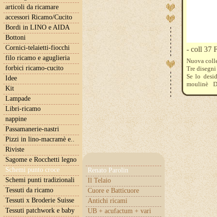
articoli da ricamare
accessori Ricamo/Cucito
Bordi in LINO e AIDA
Bottoni
Cornici-telaietti-fiocchi
- coll 37 
filo ricamo e aguglieria
Nuova coll
forbici ricamo-cucito
Tre disegni
Se lo desid
Idee
moulinè D
Kit
écru
Lampade
Libri-ricamo
nappine
Passamanerie-nastri
Pizzi in lino-macramè e..
Riviste
Sagome e Rocchetti legno
Schemi punto croce
Renato Parolin
Schemi punti tradizionali
Il Telaio
Tessuti da ricamo
Cuore e Batticuore
Tessuti x Broderie Suisse
Antichi ricami
Tessuti patchwork e baby
UB + acufactum + vari