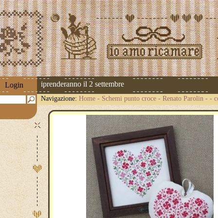
spedizioni riprenderanno il 2 settembre
Login
Navigazione:
Home
-
Schemi punto croce
-
Renato Parolin
-
- c