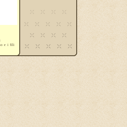
i
o e i fili