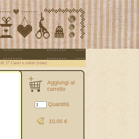
oll 37 Cuori e colori (rose)
Aggiungi al
carrello
Quantità
10,00 €