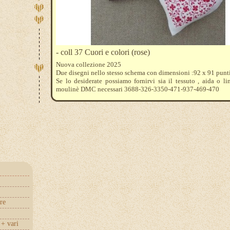
- coll 37 Cuori e colori (rose)
Nuova collezione 2025
Due disegni nello stesso schema con dimensioni :92 x 91 punt
Se lo desiderate possiamo fornirvi sia il tessuto , aida o lin
moulinè DMC necessari 3688-326-3350-471-937-469-470
re
+ vari