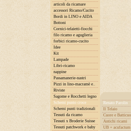
articoli da ricamare
accessori Ricamo/Cucito
Bordi in LINO e AIDA
Bottoni
Cornici-telaietti-fiocchi
filo ricamo e aguglieria
forbici ricamo-cucito
Idee
Kit
Lampade
Libri-ricamo
nappine
Passamanerie-nastri
Pizzi in lino-macramè e..
Riviste
Sagome e Rocchetti legno
Schemi punto croce
Renato Parolin
Schemi punti tradizionali
Il Telaio
Tessuti da ricamo
Cuore e Batticuo
Tessuti x Broderie Suisse
Antichi ricami
Tessuti patchwork e baby
UB + acufactum 