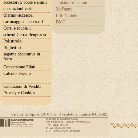
accessori x borse e simili
Tralala Collection
decorazioni varie
MyFanny
charms+accessori
Lilli Violette
cartonaggio - accessori
DMC
Corsi e scuola 1
schemi Gerda Bengtsson
Polistirolo
Bigliettini
sagome decorative in
ferro
Conversione Filati
Calcolo Tessuto
Condizioni di Vendita
Privacy e Cookies
On line da Aprile 2010 - Sei il visitatore numero 8439582
Il Telaio di Gaiarsa Silvia
Via Pascoli 53, 36030 Povolaro (VI)
Tel: 0444 360136
P.IVA 03464000243
C.F. GRSSLV72T60L840G