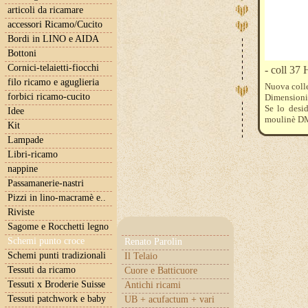
articoli da ricamare
accessori Ricamo/Cucito
Bordi in LINO e AIDA
Bottoni
Cornici-telaietti-fiocchi
- coll 37 
filo ricamo e aguglieria
Nuova coll
forbici ricamo-cucito
Dimensioni
Se lo desid
Idee
moulinè DM
Kit
918-919-9
Lampade
Libri-ricamo
nappine
Passamanerie-nastri
Pizzi in lino-macramè e..
Riviste
Sagome e Rocchetti legno
Schemi punto croce
Renato Parolin
Schemi punti tradizionali
Il Telaio
Tessuti da ricamo
Cuore e Batticuore
Tessuti x Broderie Suisse
Antichi ricami
Tessuti patchwork e baby
UB + acufactum + vari