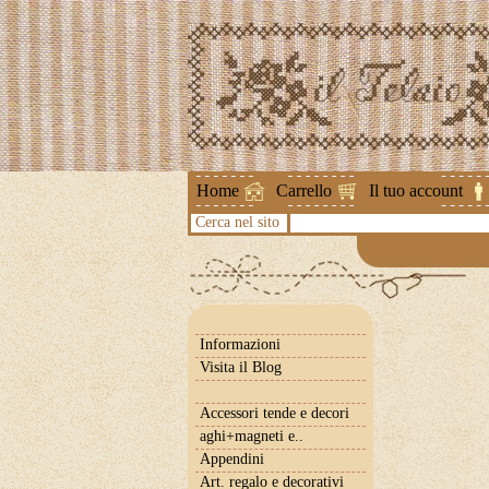
Attenzione ! Le spedizioni 
Home
Carrello
Il tuo account
Cerca nel sito
Informazioni
Visita il Blog
Accessori tende e decori
aghi+magneti e..
Appendini
Art. regalo e decorativi