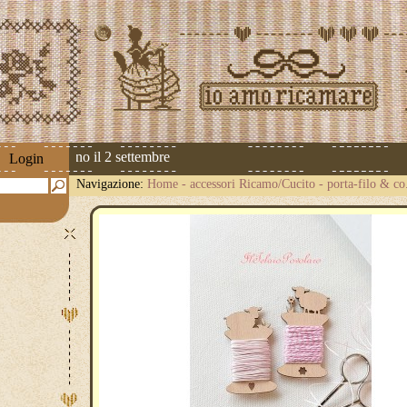
riprenderanno il 2 settembre
Login
Navigazione:
Home
-
accessori Ricamo/Cucito
-
porta-filo & co