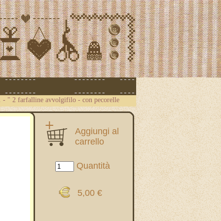
.
-
" 2 farfalline avvolgifilo - con pecorelle
Aggiungi al
carrello
Quantità
5,00 €