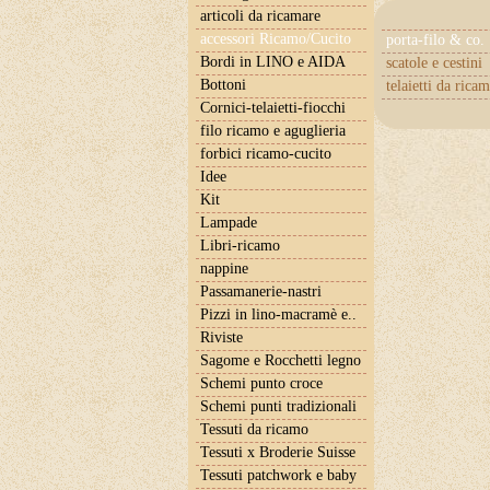
articoli da ricamare
accessori Ricamo/Cucito
porta-filo & co.
Bordi in LINO e AIDA
scatole e cestini
Bottoni
telaietti da rica
Cornici-telaietti-fiocchi
filo ricamo e aguglieria
forbici ricamo-cucito
Idee
Kit
Lampade
Libri-ricamo
nappine
Passamanerie-nastri
Pizzi in lino-macramè e..
Riviste
Sagome e Rocchetti legno
Schemi punto croce
Schemi punti tradizionali
Tessuti da ricamo
Tessuti x Broderie Suisse
Tessuti patchwork e baby