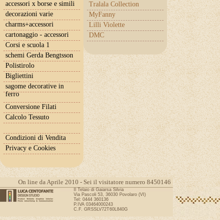
accessori x borse e simili
Tralala Collection
decorazioni varie
MyFanny
charms+accessori
Lilli Violette
cartonaggio - accessori
DMC
Corsi e scuola 1
schemi Gerda Bengtsson
Polistirolo
Bigliettini
sagome decorative in
ferro
Conversione Filati
Calcolo Tessuto
Condizioni di Vendita
Privacy e Cookies
On line da Aprile 2010 - Sei il visitatore numero 8450146
Il Telaio di Gaiarsa Silvia
Via Pascoli 53, 36030 Povolaro (VI)
Tel: 0444 360136
P.IVA 03464000243
C.F. GRSSLV72T60L840G