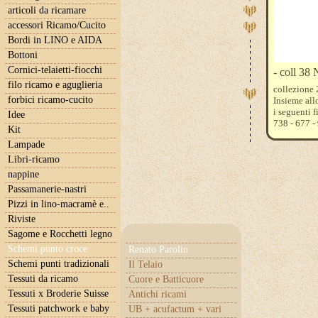
articoli da ricamare
accessori Ricamo/Cucito
Bordi in LINO e AIDA
Bottoni
Cornici-telaietti-fiocchi
- coll 38
filo ricamo e aguglieria
collezione
forbici ricamo-cucito
Insieme all
i seguenti 
Idee
738 - 677 -
Kit
Lampade
Libri-ricamo
nappine
Passamanerie-nastri
Pizzi in lino-macramè e..
Riviste
Sagome e Rocchetti legno
Schemi punto croce
Renato Parolin
Schemi punti tradizionali
Il Telaio
Tessuti da ricamo
Cuore e Batticuore
Tessuti x Broderie Suisse
Antichi ricami
Tessuti patchwork e baby
UB + acufactum + vari