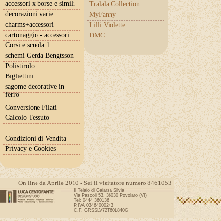
accessori x borse e simili
Tralala Collection
decorazioni varie
MyFanny
charms+accessori
Lilli Violette
cartonaggio - accessori
DMC
Corsi e scuola 1
schemi Gerda Bengtsson
Polistirolo
Bigliettini
sagome decorative in
ferro
Conversione Filati
Calcolo Tessuto
Condizioni di Vendita
Privacy e Cookies
On line da Aprile 2010 - Sei il visitatore numero 8461053
Il Telaio di Gaiarsa Silvia
Via Pascoli 53, 36030 Povolaro (VI)
Tel: 0444 360136
P.IVA 03464000243
C.F. GRSSLV72T60L840G