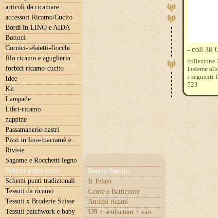
articoli da ricamare
accessori Ricamo/Cucito
Bordi in LINO e AIDA
Bottoni
Cornici-telaietti-fiocchi
- coll 38
filo ricamo e aguglieria
collezione
forbici ricamo-cucito
Insieme all
i seguenti 
Idee
523
Kit
Lampade
Libri-ricamo
nappine
Passamanerie-nastri
Pizzi in lino-macramè e..
Riviste
Sagome e Rocchetti legno
Schemi punto croce
Renato Parolin
Schemi punti tradizionali
Il Telaio
Tessuti da ricamo
Cuore e Batticuore
Tessuti x Broderie Suisse
Antichi ricami
Tessuti patchwork e baby
UB + acufactum + vari