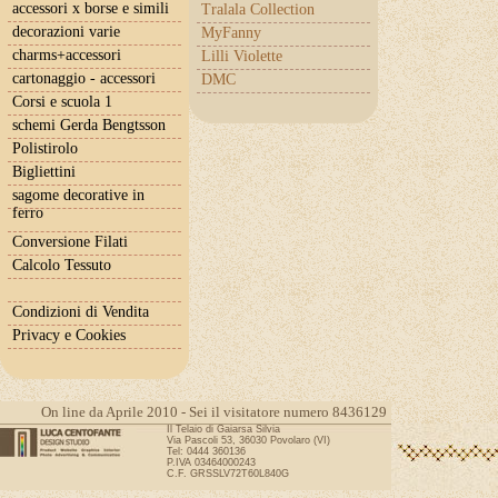
accessori x borse e simili
Tralala Collection
decorazioni varie
MyFanny
charms+accessori
Lilli Violette
cartonaggio - accessori
DMC
Corsi e scuola 1
schemi Gerda Bengtsson
Polistirolo
Bigliettini
sagome decorative in
ferro
Conversione Filati
Calcolo Tessuto
Condizioni di Vendita
Privacy e Cookies
On line da Aprile 2010 - Sei il visitatore numero 8436129
Il Telaio di Gaiarsa Silvia
Via Pascoli 53, 36030 Povolaro (VI)
Tel: 0444 360136
P.IVA 03464000243
C.F. GRSSLV72T60L840G