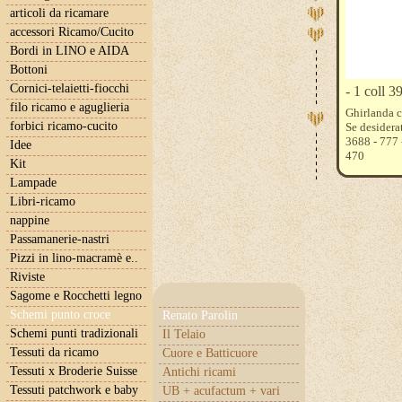
articoli da ricamare
accessori Ricamo/Cucito
Bordi in LINO e AIDA
Bottoni
Cornici-telaietti-fiocchi
- 1 coll 
filo ricamo e aguglieria
Ghirlanda c
forbici ricamo-cucito
Se desidera
3688 - 777 
Idee
470
Kit
Lampade
Libri-ricamo
nappine
Passamanerie-nastri
Pizzi in lino-macramè e..
Riviste
Sagome e Rocchetti legno
Schemi punto croce
Renato Parolin
Schemi punti tradizionali
Il Telaio
Tessuti da ricamo
Cuore e Batticuore
Tessuti x Broderie Suisse
Antichi ricami
Tessuti patchwork e baby
UB + acufactum + vari