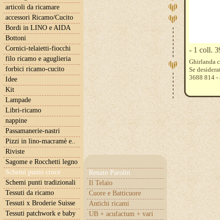
articoli da ricamare
accessori Ricamo/Cucito
Bordi in LINO e AIDA
Bottoni
Cornici-telaietti-fiocchi
- 1 coll.
filo ricamo e aguglieria
Ghirlanda c
forbici ricamo-cucito
Se desidera
3688 814 - 
Idee
Kit
Lampade
Libri-ricamo
nappine
Passamanerie-nastri
Pizzi in lino-macramè e..
Riviste
Sagome e Rocchetti legno
Schemi punto croce
Renato Parolin
Schemi punti tradizionali
Il Telaio
Tessuti da ricamo
Cuore e Batticuore
Tessuti x Broderie Suisse
Antichi ricami
Tessuti patchwork e baby
UB + acufactum + vari