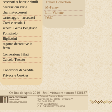
accessori x borse e simili
Tralala Collection
decorazioni varie
MyFanny
charms+accessori
Lilli Violette
cartonaggio - accessori
DMC
Corsi e scuola 1
schemi Gerda Bengtsson
Polistirolo
Bigliettini
sagome decorative in
ferro
Conversione Filati
Calcolo Tessuto
Condizioni di Vendita
Privacy e Cookies
On line da Aprile 2010 - Sei il visitatore numero 8436137
Il Telaio di Gaiarsa Silvia
Via Pascoli 53, 36030 Povolaro (VI)
Tel: 0444 360136
P.IVA 03464000243
C.F. GRSSLV72T60L840G