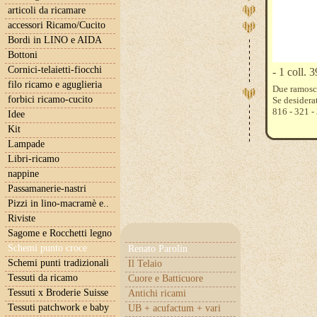
articoli da ricamare
accessori Ricamo/Cucito
Bordi in LINO e AIDA
Bottoni
Cornici-telaietti-fiocchi
- 1 coll. 
filo ricamo e aguglieria
Due ramosce
forbici ricamo-cucito
Se desidera
816 - 321 -
Idee
Kit
Lampade
Libri-ricamo
nappine
Passamanerie-nastri
Pizzi in lino-macramè e..
Riviste
Sagome e Rocchetti legno
Schemi punto croce
Renato Parolin
Schemi punti tradizionali
Il Telaio
Tessuti da ricamo
Cuore e Batticuore
Tessuti x Broderie Suisse
Antichi ricami
Tessuti patchwork e baby
UB + acufactum + vari