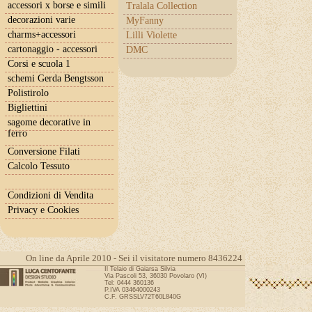
accessori x borse e simili
Tralala Collection
decorazioni varie
MyFanny
charms+accessori
Lilli Violette
cartonaggio - accessori
DMC
Corsi e scuola 1
schemi Gerda Bengtsson
Polistirolo
Bigliettini
sagome decorative in
ferro
Conversione Filati
Calcolo Tessuto
Condizioni di Vendita
Privacy e Cookies
On line da Aprile 2010 - Sei il visitatore numero 8436224
Il Telaio di Gaiarsa Silvia
Via Pascoli 53, 36030 Povolaro (VI)
Tel: 0444 360136
P.IVA 03464000243
C.F. GRSSLV72T60L840G