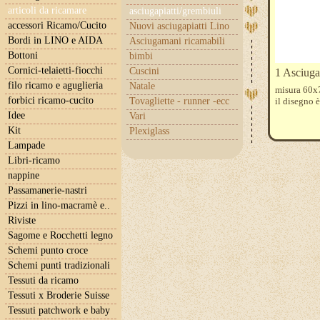
articoli da ricamare
asciugapiatti/grembiuli
accessori Ricamo/Cucito
Nuovi asciugapiatti Lino
Bordi in LINO e AIDA
Asciugamani ricamabili
Bottoni
bimbi
Cornici-telaietti-fiocchi
Cuscini
1 Asciugap
filo ricamo e aguglieria
Natale
misura 60x7
forbici ricamo-cucito
Tovagliette - runner -ecc
il disegno 
Idee
Vari
Kit
Plexiglass
Lampade
Libri-ricamo
nappine
Passamanerie-nastri
Pizzi in lino-macramè e..
Riviste
Sagome e Rocchetti legno
Schemi punto croce
Schemi punti tradizionali
Tessuti da ricamo
Tessuti x Broderie Suisse
Tessuti patchwork e baby