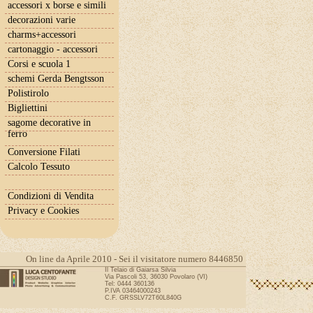
accessori x borse e simili
decorazioni varie
charms+accessori
cartonaggio - accessori
Corsi e scuola 1
schemi Gerda Bengtsson
Polistirolo
Bigliettini
sagome decorative in
ferro
Conversione Filati
Calcolo Tessuto
Condizioni di Vendita
Privacy e Cookies
On line da Aprile 2010 - Sei il visitatore numero 8446850
Il Telaio di Gaiarsa Silvia
Via Pascoli 53, 36030 Povolaro (VI)
Tel: 0444 360136
P.IVA 03464000243
C.F. GRSSLV72T60L840G