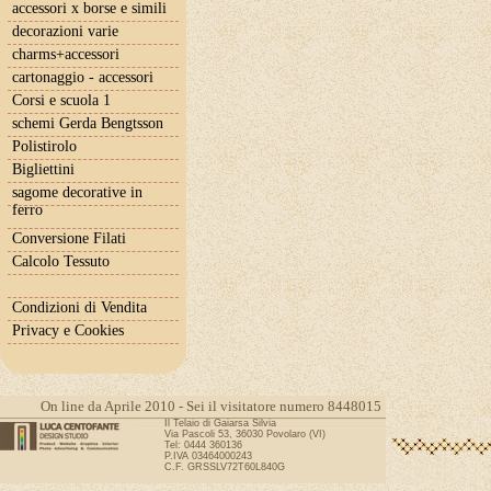
accessori x borse e simili
decorazioni varie
charms+accessori
cartonaggio - accessori
Corsi e scuola 1
schemi Gerda Bengtsson
Polistirolo
Bigliettini
sagome decorative in
ferro
Conversione Filati
Calcolo Tessuto
Condizioni di Vendita
Privacy e Cookies
On line da Aprile 2010 - Sei il visitatore numero 8448015
Il Telaio di Gaiarsa Silvia
Via Pascoli 53, 36030 Povolaro (VI)
Tel: 0444 360136
P.IVA 03464000243
C.F. GRSSLV72T60L840G