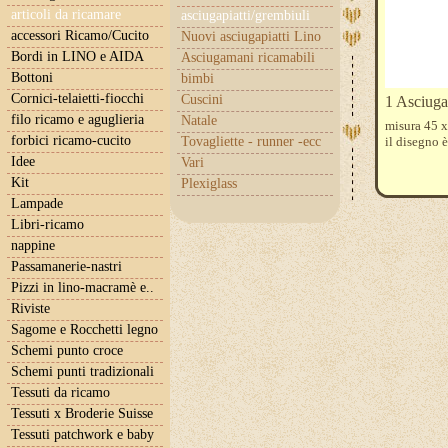
articoli da ricamare
asciugapiatti/grembiuli
accessori Ricamo/Cucito
Nuovi asciugapiatti Lino
Bordi in LINO e AIDA
Asciugamani ricamabili
Bottoni
bimbi
Cornici-telaietti-fiocchi
Cuscini
1 Asciugap
filo ricamo e aguglieria
Natale
misura 45 x
forbici ricamo-cucito
Tovagliette - runner -ecc
il disegno 
Idee
Vari
Kit
Plexiglass
Lampade
Libri-ricamo
nappine
Passamanerie-nastri
Pizzi in lino-macramè e..
Riviste
Sagome e Rocchetti legno
Schemi punto croce
Schemi punti tradizionali
Tessuti da ricamo
Tessuti x Broderie Suisse
Tessuti patchwork e baby