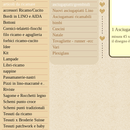
articoli da ricamare
asciugapiatti/grembiuli
accessori Ricamo/Cucito
Nuovi asciugapiatti Lino
Bordi in LINO e AIDA
Asciugamani ricamabili
Bottoni
bimbi
Cornici-telaietti-fiocchi
Cuscini
1 Asciugap
filo ricamo e aguglieria
Natale
misura 45 x
forbici ricamo-cucito
Tovagliette - runner -ecc
il disegno 
Idee
Vari
Kit
Plexiglass
Lampade
Libri-ricamo
nappine
Passamanerie-nastri
Pizzi in lino-macramè e..
Riviste
Sagome e Rocchetti legno
Schemi punto croce
Schemi punti tradizionali
Tessuti da ricamo
Tessuti x Broderie Suisse
Tessuti patchwork e baby