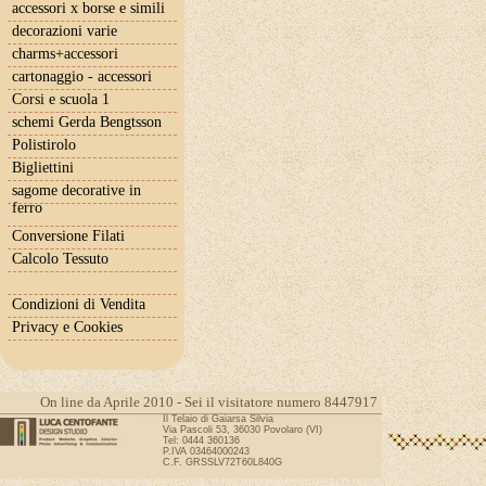
accessori x borse e simili
decorazioni varie
charms+accessori
cartonaggio - accessori
Corsi e scuola 1
schemi Gerda Bengtsson
Polistirolo
Bigliettini
sagome decorative in
ferro
Conversione Filati
Calcolo Tessuto
Condizioni di Vendita
Privacy e Cookies
On line da Aprile 2010 - Sei il visitatore numero 8447917
Il Telaio di Gaiarsa Silvia
Via Pascoli 53, 36030 Povolaro (VI)
Tel: 0444 360136
P.IVA 03464000243
C.F. GRSSLV72T60L840G