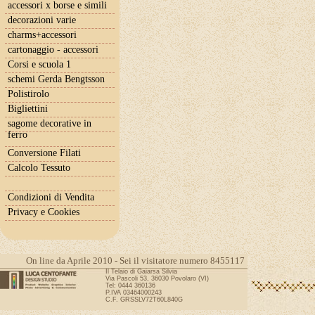
accessori x borse e simili
decorazioni varie
charms+accessori
cartonaggio - accessori
Corsi e scuola 1
schemi Gerda Bengtsson
Polistirolo
Bigliettini
sagome decorative in
ferro
Conversione Filati
Calcolo Tessuto
Condizioni di Vendita
Privacy e Cookies
On line da Aprile 2010 - Sei il visitatore numero 8455117
Il Telaio di Gaiarsa Silvia
Via Pascoli 53, 36030 Povolaro (VI)
Tel: 0444 360136
P.IVA 03464000243
C.F. GRSSLV72T60L840G