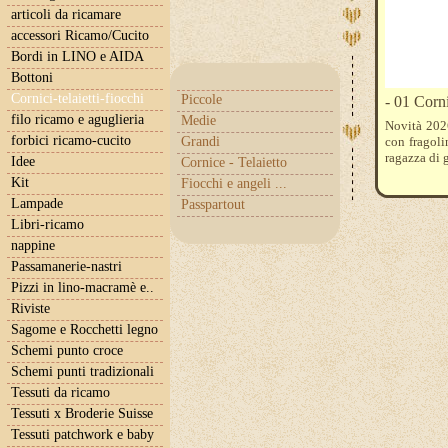
articoli da ricamare
accessori Ricamo/Cucito
Bordi in LINO e AIDA
Bottoni
Cornici-telaietti-fiocchi
Piccole
- 01 Corn
filo ricamo e aguglieria
Medie
Novità 202
forbici ricamo-cucito
Grandi
con fragoli
ragazza di 
Idee
Cornice - Telaietto
Kit
Fiocchi e angeli ...
Lampade
Passpartout
Libri-ricamo
nappine
Passamanerie-nastri
Pizzi in lino-macramè e..
Riviste
Sagome e Rocchetti legno
Schemi punto croce
Schemi punti tradizionali
Tessuti da ricamo
Tessuti x Broderie Suisse
Tessuti patchwork e baby